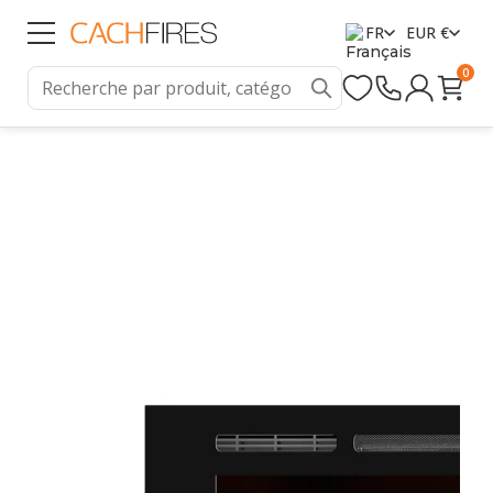
FR
EUR €
0