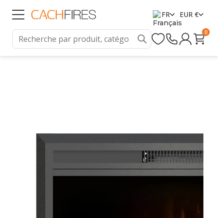
FR
EUR €
0