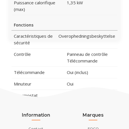
Puissance calorifique
1,35 kW
(max)
Fonctions
Caractéristiques de
Overophedningsbeskyttelse
sécurité
Contrôle
Panneau de contrôle
Télécommande
Télécommande
Oui (inclus)
Minuteur
Oui
Thermostat
Oui
Module audio
Non
Information
Marques
Matériau et apparence
Contact
FOCO