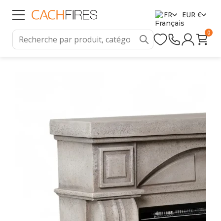
FR
EUR €
0