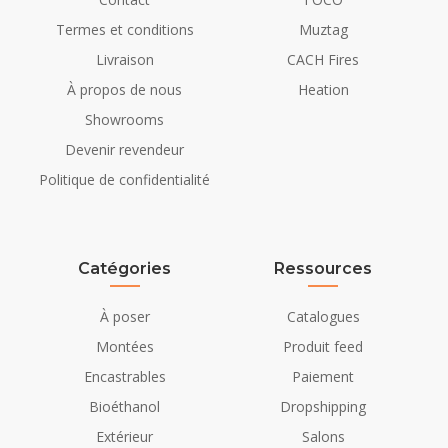
Matériau
Verre
Termes et conditions
Muztag
Acier
Livraison
CACH Fires
polystone
À propos de nous
Heation
Couleur
Gris
Showrooms
Blanc
Devenir revendeur
Vue des flammes
Avant
Politique de confidentialité
Décoration
Bûches
Détails d'installation
Catégories
Ressources
Installation/Montage
Fritstående
À poser
Catalogues
Conduit de cheminée
Non requis
Montées
Produit feed
Encastrables
Paiement
Exigences en
230V/50Hz
alimentation électrique
Bioéthanol
Dropshipping
Extérieur
Salons