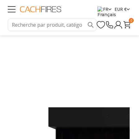
FR
EUR €
0