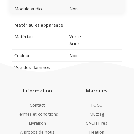
Module audio
Non
Matériau et apparence
Matériau
Verre
Acier
Couleur
Noir
Vue des flammes
Avant
Décoration
Bûches
Information
Marques
Détails d'installation
Contact
FOCO
Installation/Montage
Til indbygning
Termes et conditions
Muztag
Conduit de cheminée
Non requis
Livraison
CACH Fires
Exigences en
230V/50Hz
À propos de nous
Heation