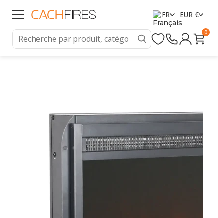
FR
EUR €
0