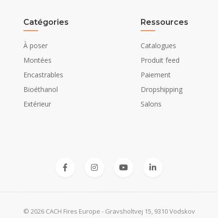
Brun
Marron clair
Catégories
Ressources
Bûches
À poser
Catalogues
Montées
Produit feed
Encastrables
Paiement
Fritstående
Bioéthanol
Dropshipping
Non requis
Extérieur
Salons
230V/50Hz
© 2026 CACH Fires Europe - Gravsholtvej 15, 9310 Vodskov