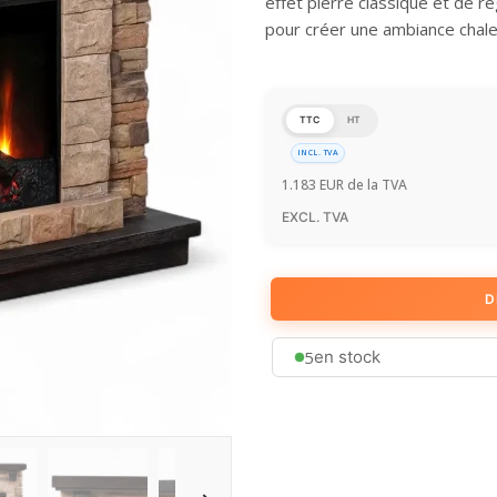
effet pierre classique et de ré
pour créer une ambiance chale
TTC
HT
INCL. TVA
1.183
EUR
de la TVA
EXCL. TVA
D
5
en stock