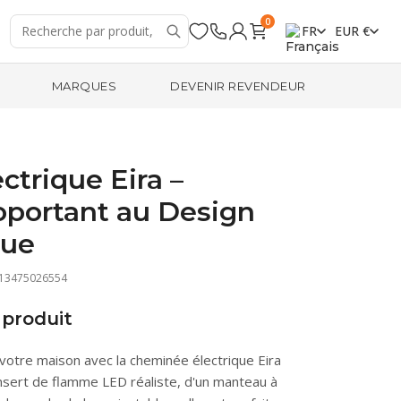
0
FR
EUR €
MARQUES
DEVENIR REVENDEUR
trique Eira –
portant au Design
que
713475026554
produit
votre maison avec la cheminée électrique Eira
nsert de flamme LED réaliste, d'un manteau à