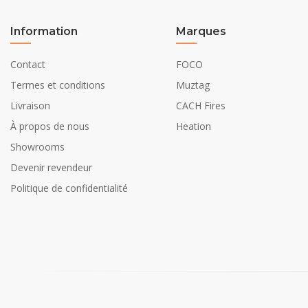
Couleur
Information
Marques
Décoration
Contact
FOCO
Termes et conditions
Muztag
Détails d'installation
Livraison
CACH Fires
Installation/Montage
À propos de nous
Heation
Conduit de cheminée
Showrooms
Devenir revendeur
Exigences en alimentation électrique
Politique de confidentialité