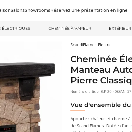
aison
Salons
Showrooms
Réservez une présentation en ligne
 ÉLECTRIQUES
CHEMINÉE À VAPEUR
EXTÉRIEUR
ScandiFlames Electric
Cheminée Élec
Manteau Auto
Pierre Classi
Numéro d'article:
ELP-20-408
EAN: 5
Vue d'ensemble du 
Apportez chaleur et charme à 
de ScandiFlames. Dotée d'un i