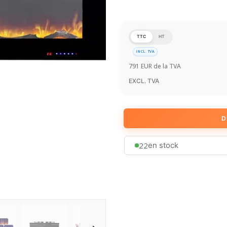
TTC
HT
INCL. TVA
791
EUR
de la TVA
EXCL. TVA
D
22
en stock