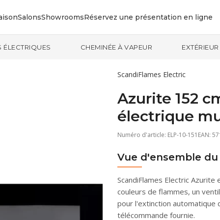
aison
Salons
Showrooms
Réservez une présentation en ligne
 ÉLECTRIQUES
CHEMINÉE À VAPEUR
EXTÉRIEUR
ScandiFlames Electric
Azurite 152 
électrique mu
Numéro d'article:
ELP-10-151
EAN: 5
Vue d'ensemble du 
ScandiFlames Electric Azurite
couleurs de flammes, un venti
pour l'extinction automatique 
télécommande fournie.