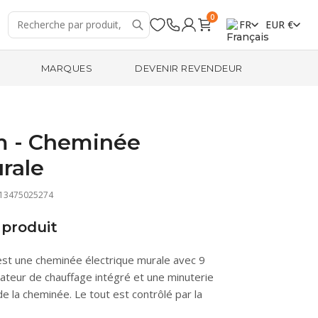
0
FR
EUR €
MARQUES
DEVENIR REVENDEUR
cm - Cheminée
rale
713475025274
produit
 est une cheminée électrique murale avec 9
lateur de chauffage intégré et une minuterie
de la cheminée. Le tout est contrôlé par la