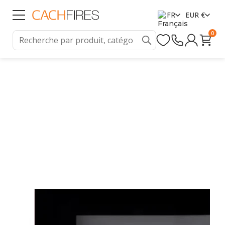
FR
EUR €
0